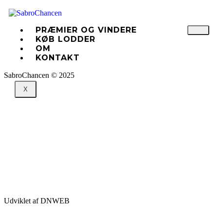
PRÆMIER OG VINDERE
KØB LODDER
OM
KONTAKT
SabroChancen © 2025
X
Præmier og vindere
Køb lodder
Om
Kontakt
Udviklet af
DNWEB