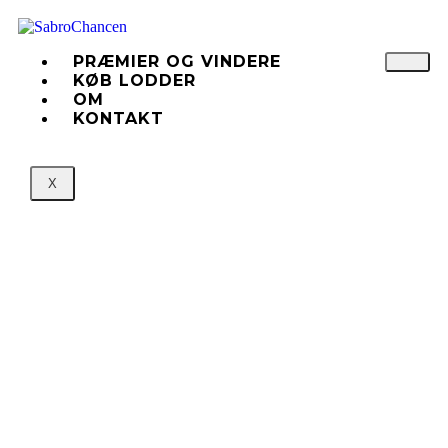
PRÆMIER OG VINDERE
KØB LODDER
OM
KONTAKT
PRÆMIER OG
SABROCHANCEN © 2025
VINDERE
X
KØB LODDER
OM
KONTAKT
Udviklet af
DNWEB