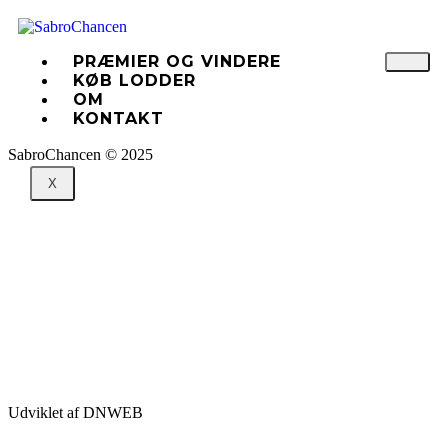
PRÆMIER OG VINDERE
KØB LODDER
OM
KONTAKT
SabroChancen © 2025
X
Præmier og vindere
Køb lodder
Om
Kontakt
Udviklet af
DNWEB